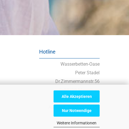
Hotline
Wasserbetten-Oase
Peter Stadel
Dr.Zimmermannstr.56
D-88709 Meersburg
Alle Akzeptieren
Inland: 075322358
Ausland : 004975322358
Nur Notwendige
Weitere Informationen